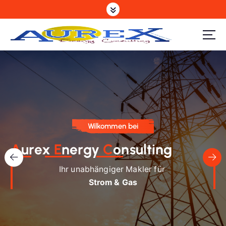
Z
u
m
I
n
h
a
l
t
s
Wilkommen bei
p
r
A
urex
E
nergy
C
onsulting
i
Ihr unabhängiger Makler für
n
g
Strom & Gas
e
n