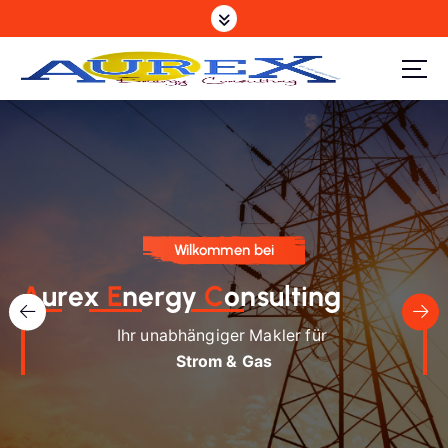
Z
u
m
I
n
h
a
l
t
s
Wilkommen bei
p
r
A
urex
E
nergy
C
onsulting
i
Ihr unabhängiger Makler für
n
g
Strom & Gas
e
n